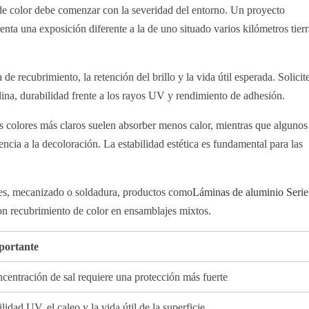
de color debe comenzar con la severidad del entorno. Un proyecto
enta una exposición diferente a la de uno situado varios kilómetros tierr
 de recubrimiento, la retención del brillo y la vida útil esperada. Solicit
salina, durabilidad frente a los rayos UV y rendimiento de adhesión.
os colores más claros suelen absorber menos calor, mientras que algunos
cia a la decoloración. La estabilidad estética es fundamental para las
rales, mecanizado o soldadura, productos como
Láminas de aluminio Serie
n recubrimiento de color en ensamblajes mixtos.
portante
entración de sal requiere una protección más fuerte
ilidad UV, el caleo y la vida útil de la superficie