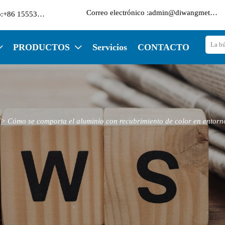

Correo electrónico :admin@diwangmetal.com
Teléfono:+86 15553271351
PRODUCTOS
Servicios
CONTACTO


>
Cómo se comporta el aluminio con recubrimiento de color en entorn