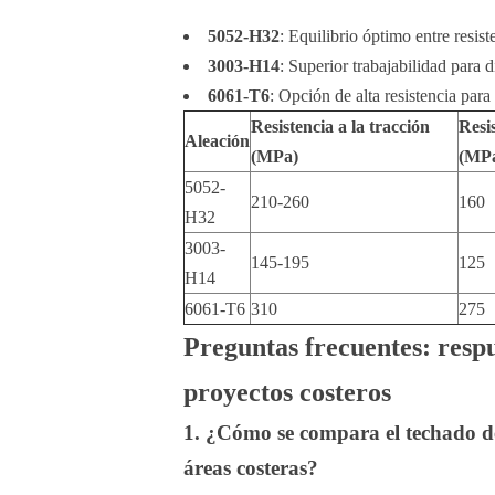
5052-H32
: Equilibrio óptimo entre resis
3003-H14
: Superior trabajabilidad para 
6061-T6
: Opción de alta resistencia par
Resistencia a la tracción
Resis
Aleación
(MPa)
(MP
5052-
210-260
160
H32
3003-
145-195
125
H14
6061-T6
310
275
Preguntas frecuentes: respu
proyectos costeros
1. ¿Cómo se compara el techado de
áreas costeras?