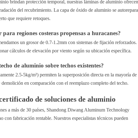
inio brindan protección temporal, nuestras láminas de aluminio ofrece
gradación del recubrimiento. La capa de óxido de aluminio se autorepara
erto que requiere retoques.
r para regiones costeras propensas a huracanes?
mendamos un grosor de 0.7-1.2mm con sistemas de fijación reforzados.
nar cálculos de elevación por viento según su ubicación específica.
techo de aluminio sobre techos existentes?
icamente 2.5-5kg/m²) permiten la superposición directa en la mayoría de
e demolición en comparación con el reemplazo completo del techo.
ertificado de soluciones de aluminio
ciones a más de 30 países, Shandong Diwang Aluminum Technology
o con fabricación rentable. Nuestros especialistas técnicos pueden