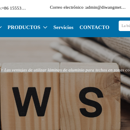

Correo electrónico :admin@diwangmetal.com
Teléfono:+86 15553271351
PRODUCTOS
Servicios
CONTACTO


>
Las ventajas de utilizar láminas de aluminio para techos en zonas co