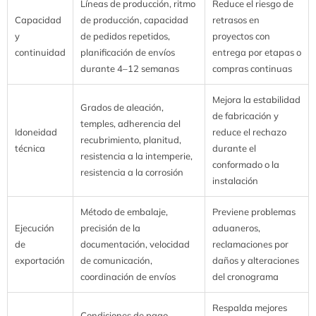
Líneas de producción, ritmo
Reduce el riesgo de
Capacidad
de producción, capacidad
retrasos en
y
de pedidos repetidos,
proyectos con
continuidad
planificación de envíos
entrega por etapas o
durante 4–12 semanas
compras continuas
Mejora la estabilidad
Grados de aleación,
de fabricación y
temples, adherencia del
Idoneidad
reduce el rechazo
recubrimiento, planitud,
técnica
durante el
resistencia a la intemperie,
conformado o la
resistencia a la corrosión
instalación
Método de embalaje,
Previene problemas
Ejecución
precisión de la
aduaneros,
de
documentación, velocidad
reclamaciones por
exportación
de comunicación,
daños y alteraciones
coordinación de envíos
del cronograma
Respalda mejores
Condiciones de pago,