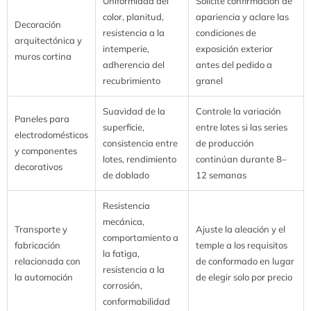
Uniformidad del
Solicite confirmación de
color, planitud,
apariencia y aclare las
Decoración
resistencia a la
condiciones de
arquitectónica y
intemperie,
exposición exterior
muros cortina
adherencia del
antes del pedido a
recubrimiento
granel
Suavidad de la
Controle la variación
Paneles para
superficie,
entre lotes si las series
electrodomésticos
consistencia entre
de producción
y componentes
lotes, rendimiento
continúan durante 8–
decorativos
de doblado
12 semanas
Resistencia
mecánica,
Transporte y
Ajuste la aleación y el
comportamiento a
fabricación
temple a los requisitos
la fatiga,
relacionada con
de conformado en lugar
resistencia a la
la automoción
de elegir solo por precio
corrosión,
conformabilidad