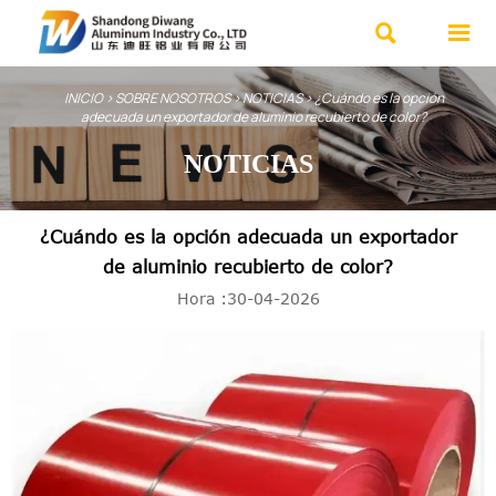


INICIO
>
SOBRE NOSOTROS
>
NOTICIAS
>
¿Cuándo es la opción
adecuada un exportador de aluminio recubierto de color?
NOTICIAS
¿Cuándo es la opción adecuada un exportador
de aluminio recubierto de color?
Hora :30-04-2026