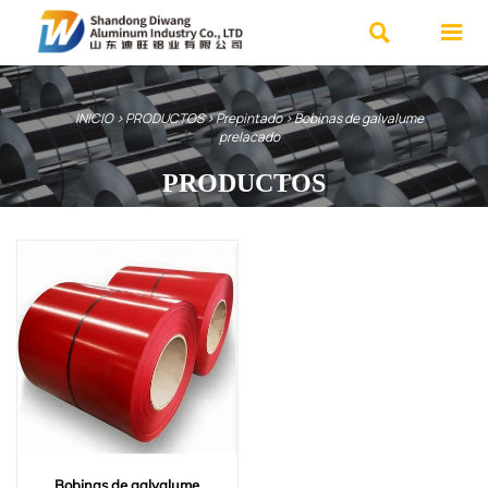


INICIO
>
PRODUCTOS
>
Prepintado
>
Bobinas de galvalume
prelacado
PRODUCTOS
Nos especializamos en diversos
productos de acero de alta calidad y
ofrecemos servicios personalizados.
Ventajas: Amplio inventario, entrega
rápida, precios asequibles.
Póngase en contacto con
nosotros
Bobinas de galvalume