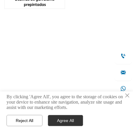
prepintadas



×
By clicking 'Agree All', you agree to the storage of cookies on
your device to enhance site navigation, analyze site usage and

assist with our marketing efforts.
Reject All
Agree All



Productos
WhatsApp
Contact