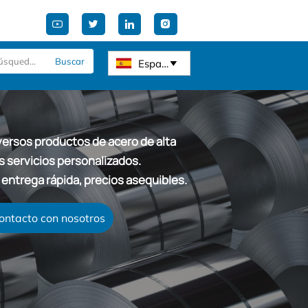




Buscar
Español

versos productos de acero de alta
s servicios personalizados.
 entrega rápida, precios asequibles.
ontacto con nosotros