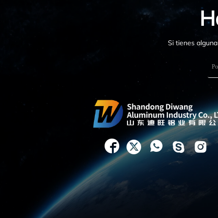
H
Si tienes algun




