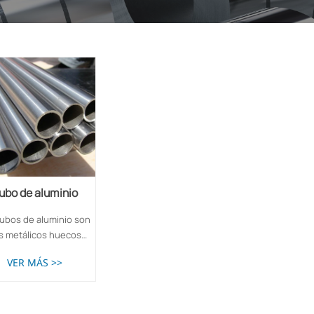
ubo de aluminio
Tubo de aluminio
tubos de aluminio son
s metálicos huecos
cados a partir de
VER MÁS >>
inio puro o
ciones de aluminio
ante extrusión. Son
ipo de tubo de metal