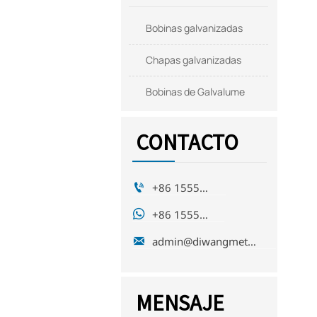
Bobinas galvanizadas
Chapas galvanizadas
Bobinas de Galvalume
CONTACTO

+86 15553271351

+86 15553271351

admin@diwangmetal.com
MENSAJE