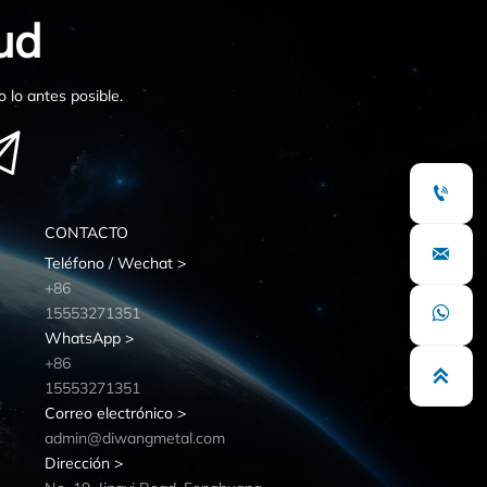
ud
 lo antes posible.


CONTACTO

Teléfono / Wechat >
+86
15553271351

WhatsApp >
+86

15553271351
Correo electrónico >
admin@diwangmetal.com
Dirección >