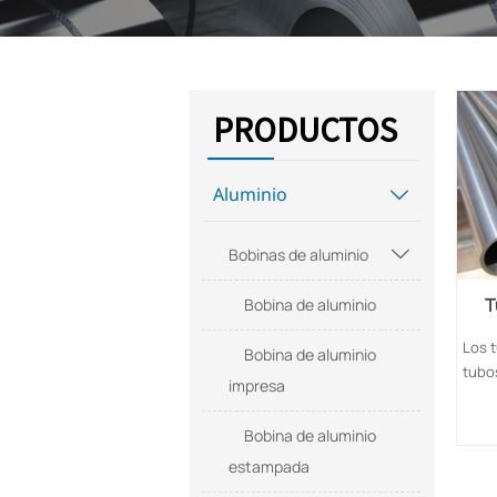
PRODUCTOS
Aluminio

Bobinas de aluminio

T
Bobina de aluminio
Los 
Bobina de aluminio
tubo
impresa
fabri
alum
Bobina de aluminio
alea
estampada
medi
un t