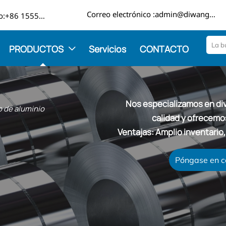

Correo electrónico :admin@diwangmetal.com
Teléfono:+86 15553271351
PRODUCTOS
Servicios
CONTACTO

Nos especializamos en di
 de aluminio
calidad y ofrecemo
Ventajas: Amplio inventario,
Póngase en c