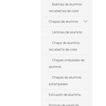
Bobinas de aluminio
no f
en d
recubiertas de color
tama
tubo
Chapas de aluminio

redo
Se ut
Láminas de aluminio
en la
auto
Chapa de aluminio
de e
recubierta de color
agríc
para 
Chapas onduladas de
aluminio
Chapas de aluminio
estampadas
Extrusión de aluminio
Bobinas de papel de