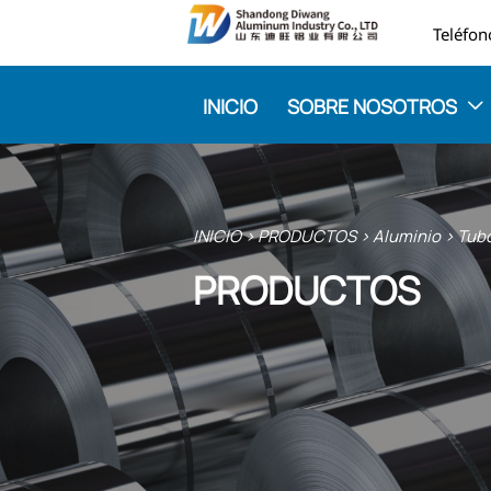

INICIO
SOBRE NOSOTROS

INICIO
>
PRODUCTOS
>
Aluminio
>
Tubo
PRODUCTOS