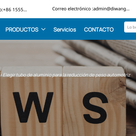

Correo electrónico :admin@diwangmetal.com
Teléfono:+86 15553271351
PRODUCTOS
Servicios
CONTACTO

>
Elegir tubo de aluminio para la reducción de peso automotriz