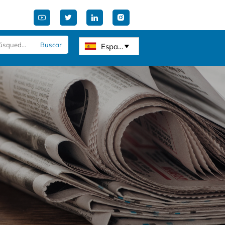




Buscar
Español
