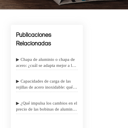
Publicaciones
Relacionadas
▶ Chapa de aluminio o chapa de
acero: ¿cuál se adapta mejor a los
proyectos sensibles al peso?
▶ Capacidades de carga de las
rejillas de acero inoxidable: qué
importa antes de la especificación
▶ ¿Qué impulsa los cambios en el
precio de las bobinas de aluminio
en los contratos de suministro
industrial?