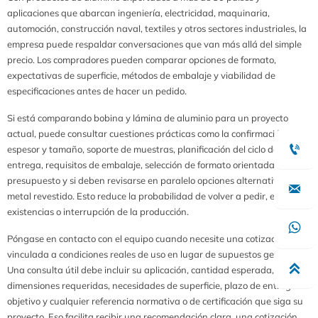
aplicaciones que abarcan ingeniería, electricidad, maquinaria,
automoción, construcción naval, textiles y otros sectores industriales, la
empresa puede respaldar conversaciones que van más allá del simple
precio. Los compradores pueden comparar opciones de formato,
expectativas de superficie, métodos de embalaje y viabilidad de
especificaciones antes de hacer un pedido.
Si está comparando bobina y lámina de aluminio para un proyecto
actual, puede consultar cuestiones prácticas como la confirmación de

espesor y tamaño, soporte de muestras, planificación del ciclo de
entrega, requisitos de embalaje, selección de formato orientada al
presupuesto y si deben revisarse en paralelo opciones alternativas de

metal revestido. Esto reduce la probabilidad de volver a pedir, exceso de
existencias o interrupción de la producción.

Póngase en contacto con el equipo cuando necesite una cotización
vinculada a condiciones reales de uso en lugar de supuestos genéricos.

Una consulta útil debe incluir su aplicación, cantidad esperada,
dimensiones requeridas, necesidades de superficie, plazo de entrega
objetivo y cualquier referencia normativa o de certificación que siga su
proyecto. Eso facilita recibir una recomendación clara, una cotización