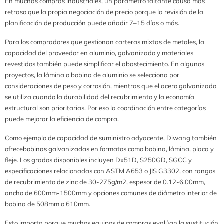
En muchas compras industriales, un parámetro faltante causa más
retraso que la propia negociación de precio porque la revisión de la
planificación de producción puede añadir 7–15 días o más.
Para los compradores que gestionan carteras mixtas de metales, la
capacidad del proveedor en aluminio, galvanizado y materiales
revestidos también puede simplificar el abastecimiento. En algunos
proyectos, la lámina o bobina de aluminio se selecciona por
consideraciones de peso y corrosión, mientras que el acero galvanizado
se utiliza cuando la durabilidad del recubrimiento y la economía
estructural son prioritarias. Por eso la coordinación entre categorías
puede mejorar la eficiencia de compra.
Como ejemplo de capacidad de suministro adyacente, Diwang también
ofrece
bobinas galvanizadas
en formatos como bobina, lámina, placa y
fleje. Los grados disponibles incluyen Dx51D, S250GD, SGCC y
especificaciones relacionadas con ASTM A653 o JIS G3302, con rangos
de recubrimiento de zinc de 30-275g/m2, espesor de 0.12-6.00mm,
ancho de 600mm-1500mm y opciones comunes de diámetro interior de
bobina de 508mm o 610mm.
Esto importa porque muchos equipos de compras evalúan la sustitución