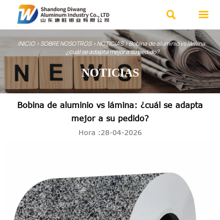


INICIO
>
SOBRE NOSOTROS
>
NOTICIAS
>
Bobina de aluminio vs lámina:
¿cuál se adapta mejor a su pedido?
NOTICIAS
Bobina de aluminio vs lámina: ¿cuál se adapta
mejor a su pedido?
Hora :28-04-2026