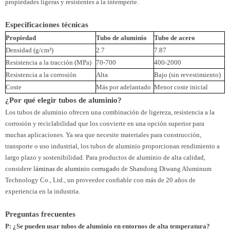
propiedades ligeras y resistentes a la intemperie.
Especificaciones técnicas
Propiedad
Tubo de aluminio
Tubo de acero
Densidad (g/cm³)
2.7
7.87
Resistencia a la tracción (MPa)
70-700
400-2000
Resistencia a la corrosión
Alta
Bajo (sin revestimiento)
Coste
Más por adelantado
Menor coste inicial
¿Por qué elegir tubos de aluminio?
Los tubos de aluminio ofrecen una combinación de ligereza, resistencia a la
corrosión y reciclabilidad que los convierte en una opción superior para
muchas aplicaciones. Ya sea que necesite materiales para construcción,
transporte o uso industrial, los tubos de aluminio proporcionan rendimiento a
largo plazo y sostenibilidad. Para productos de aluminio de alta calidad,
considere
láminas de aluminio corrugado
de Shandong Diwang Aluminum
Technology Co., Ltd., un proveedor confiable con más de 20 años de
experiencia en la industria.
Preguntas frecuentes
P: ¿Se pueden usar tubos de aluminio en entornos de alta temperatura?