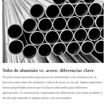
Tubo de aluminio vs. acero: diferencias clave
Al seleccionar materiales para proyectos industriales o de construcción, la
elección entre tubos de aluminio y tubos de acero es crucial. Ambos materiales
tienen propiedades únicas que los hacen adecuados para diferentes
aplicaciones. A continuación, exploramos las diferencias clave para ayudarle a
decidir qué material se adapta mejor a sus necesidades.