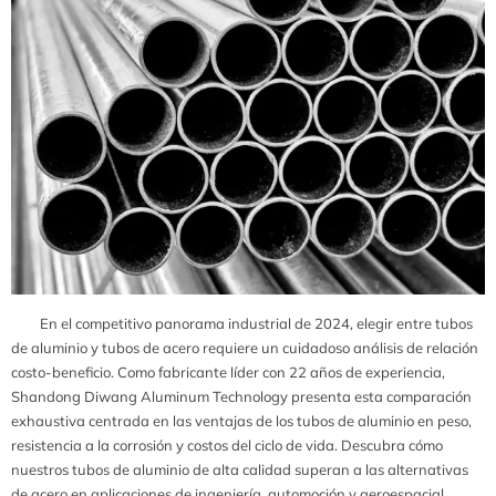
En el competitivo panorama industrial de 2024, elegir entre tubos
de aluminio y tubos de acero requiere un cuidadoso análisis de relación
costo-beneficio. Como fabricante líder con 22 años de experiencia,
Shandong Diwang Aluminum Technology presenta esta comparación
exhaustiva centrada en las ventajas de los tubos de aluminio en peso,
resistencia a la corrosión y costos del ciclo de vida. Descubra cómo
nuestros tubos de aluminio de alta calidad superan a las alternativas
de acero en aplicaciones de ingeniería, automoción y aeroespacial,