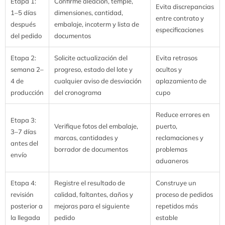
Etapa 1:
Confirme aleación, temple,
Evita discrepancias
1–5 días
dimensiones, cantidad,
entre contrato y
después
embalaje, incoterm y lista de
especificaciones
del pedido
documentos
Etapa 2:
Solicite actualización del
Evita retrasos
semana 2–
progreso, estado del lote y
ocultos y
4 de
cualquier aviso de desviación
aplazamiento de
producción
del cronograma
cupo
Reduce errores en
Etapa 3:
Verifique fotos del embalaje,
puerto,
3–7 días
marcas, cantidades y
reclamaciones y
antes del
borrador de documentos
problemas
envío
aduaneros
Etapa 4:
Registre el resultado de
Construye un
revisión
calidad, faltantes, daños y
proceso de pedidos
posterior a
mejoras para el siguiente
repetidos más
la llegada
pedido
estable