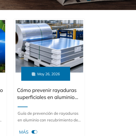

May 26, 2026
to
Cómo prevenir rayaduras
superficiales en aluminio
con recubrimiento de color
Guía de prevención de rayaduras
a
en aluminio con recubrimiento de
color: aprenda formas prácticas de

MÁS
reducir los daños por fricción