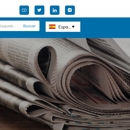




Buscar
Español
