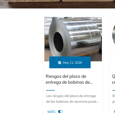

May 11, 2026
Riesgos del plazo de
Q
entrega de bobinas de
c
aluminio y cómo planificar
a
en torno a ellos
p
Los riesgos del plazo de entrega
B
de las bobinas de aluminio pueden
p
alterar el costo, la capacidad y la
a

MÁS
entrega. Conozca las principales
a