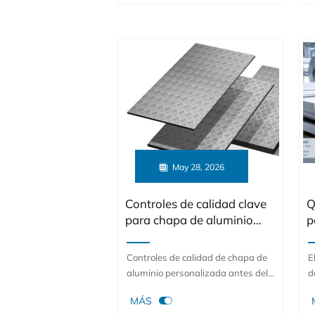
mejorar la durabilidad, reducir los
d
costos de mantenimiento y elegir
c
la solución de fachada adecuada.
i
c

May 28, 2026
Controles de calidad clave
Q
para chapa de aluminio
p
personalizada antes del
d
envío
Controles de calidad de chapa de
E
aluminio personalizada antes del
d
envío: aprenda cómo verificar
l

MÁS
dimensiones, acabado superficial,
a