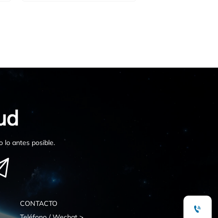
resistencia a la corrosión y las
e
necesidades de fabricación para
e
proyectos más seguros y
rentables.
.
ud
 lo antes posible.

CONTACTO

Teléfono / Wechat >