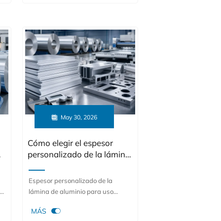
a
controlar la calidad. Descubra
cuándo las especificaciones
n
personalizadas ofrecen mejor
valor que el stock estándar.

May 30, 2026
Cómo elegir el espesor
s
personalizado de la lámina
de aluminio para uso
estructural
Espesor personalizado de la
26
lámina de aluminio para uso
estructural: aprenda a equilibrar

MÁS
la resistencia, el peso, la