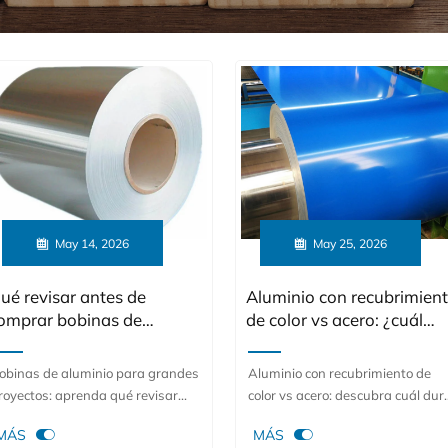

May 14, 2026

May 25, 2026
ué revisar antes de
Aluminio con recubrimien
omprar bobinas de
de color vs acero: ¿cuál
luminio para grandes
dura más tiempo en
royectos
exteriores?
obinas de aluminio para grandes
Aluminio con recubrimiento de
royectos: aprenda qué revisar
color vs acero: descubra cuál dur
ntes de comprar, desde la
más tiempo en exteriores.


MÁS
MÁS
leación y el temple hasta las
Compare la resistencia a la