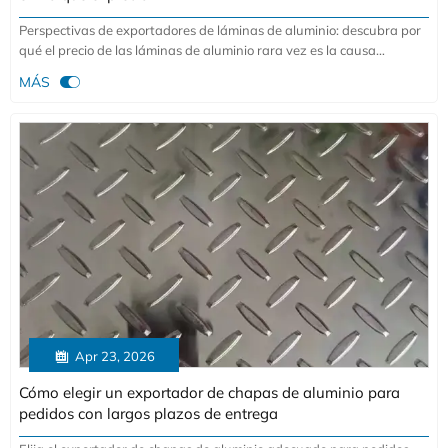
Perspectivas de exportadores de láminas de aluminio: descubra por
qué el precio de las láminas de aluminio rara vez es la causa
principal de los retrasos. Descubra riesgos ocultos en los envíos,

MÁS
verificaciones de proveedores y consejos más inteligentes de
abastecimiento.

Apr 23, 2026
Cómo elegir un exportador de chapas de aluminio para
pedidos con largos plazos de entrega