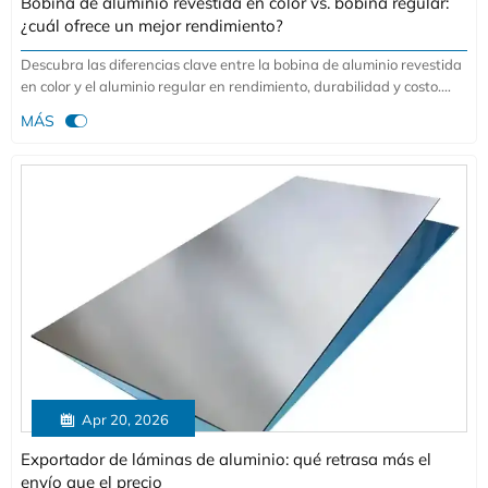
Bobina de aluminio revestida en color vs. bobina regular:
¿cuál ofrece un mejor rendimiento?
Descubra las diferencias clave entre la bobina de aluminio revestida
en color y el aluminio regular en rendimiento, durabilidad y costo.
Conozca cuál se adapta mejor a las necesidades de su proyecto con

MÁS
información experta sobre resistencia a la corrosión, costos del ciclo
de vida y especificaciones técnicas. Obtenga hoy una cotización
competitiva de tubos de aluminio.

Apr 20, 2026
Exportador de láminas de aluminio: qué retrasa más el
envío que el precio