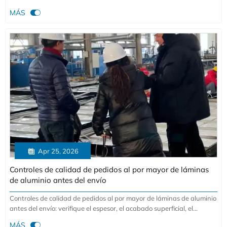
primero. Compare costo, plazo de entrega, rendimiento y adecuación

MÁS
a la aplicación para abastecerse de forma más inteligente y reducir
el riesgo de compra.

Apr 25, 2026
Controles de calidad de pedidos al por mayor de láminas
de aluminio antes del envío
Controles de calidad de pedidos al por mayor de láminas de aluminio
antes del envío: verifique el espesor, el acabado superficial, el
embalaje y los certificados de fábrica para reducir riesgos, evitar

MÁS